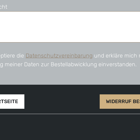
cht
ptiere die
Datenschutzvereinbarung
und erkläre mich 
g meiner Daten zur Bestellabwicklung einverstanden.
RTSEITE
WIDERRUF BE