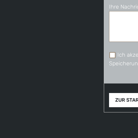
Ihre Nachri
Ich akze
Speicherun
ZUR STA