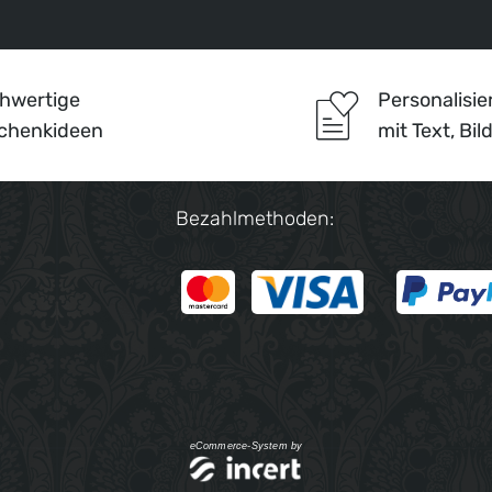
hwertige
Personalisi
chenkideen
mit Text, Bil
Bezahlmethoden:
eCommerce-System by