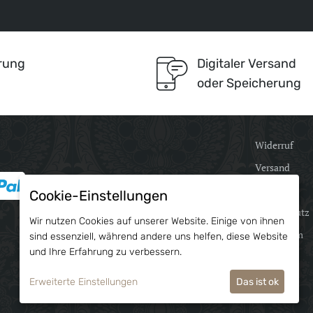
erung
Digitaler Versand
d
oder Speicherung
Widerruf
Versand
AGB
Cookie-Einstellungen
Datenschutz
Wir nutzen Cookies auf unserer Website. Einige von ihnen
Impressum
sind essenziell, während andere uns helfen, diese Website
und Ihre Erfahrung zu verbessern.
Kontakt
Erweiterte Einstellungen
Ich lehne ab
Das ist ok